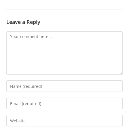
Leave a Reply
Comment
Enter
your
name
Enter
or
your
username
email
Enter
to
address
your
comment