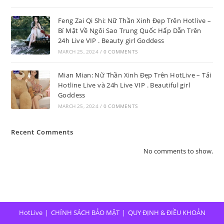
Feng Zai Qi Shi: Nữ Thần Xinh Đẹp Trên Hotlive –
Bí Mật Về Ngôi Sao Trung Quốc Hấp Dẫn Trên
24h Live VIP . Beauty girl Goddess
MARCH 25, 2024
/
0 COMMENTS
Mian Mian: Nữ Thần Xinh Đẹp Trên HotLive – Tải
Hotline Live và 24h Live VIP . Beautiful girl
Goddess
MARCH 25, 2024
/
0 COMMENTS
Recent Comments
No comments to show.
HotLive
CHÍNH SÁCH BẢO MẬT
QUY ĐỊNH & ĐIỀU KHOẢN