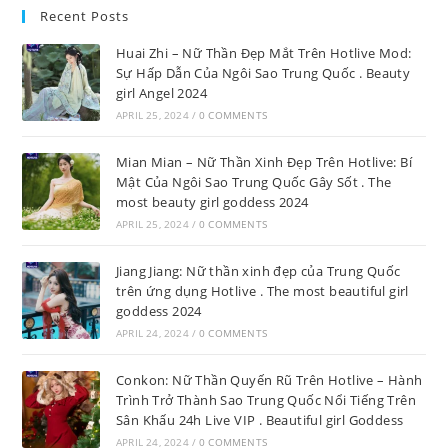
Recent Posts
Huai Zhi – Nữ Thần Đẹp Mắt Trên Hotlive Mod:
Sự Hấp Dẫn Của Ngôi Sao Trung Quốc . Beauty
girl Angel 2024
APRIL 25, 2024
/
0 COMMENTS
Mian Mian – Nữ Thần Xinh Đẹp Trên Hotlive: Bí
Mật Của Ngôi Sao Trung Quốc Gây Sốt . The
most beauty girl goddess 2024
APRIL 25, 2024
/
0 COMMENTS
Jiang Jiang: Nữ thần xinh đẹp của Trung Quốc
trên ứng dụng Hotlive . The most beautiful girl
goddess 2024
APRIL 24, 2024
/
0 COMMENTS
Conkon: Nữ Thần Quyến Rũ Trên Hotlive – Hành
Trình Trở Thành Sao Trung Quốc Nổi Tiếng Trên
Sân Khấu 24h Live VIP . Beautiful girl Goddess
APRIL 24, 2024
/
0 COMMENTS