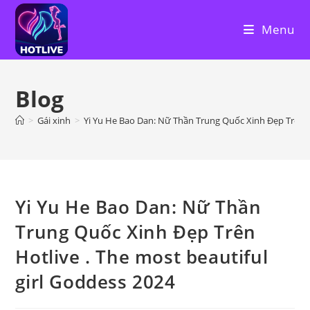
Skip
to
Menu
content
Blog
>
Gái xinh
>
Yi Yu He Bao Dan: Nữ Thần Trung Quốc Xinh Đẹp Trên Ho
Yi Yu He Bao Dan: Nữ Thần
Trung Quốc Xinh Đẹp Trên
Hotlive . The most beautiful
girl Goddess 2024