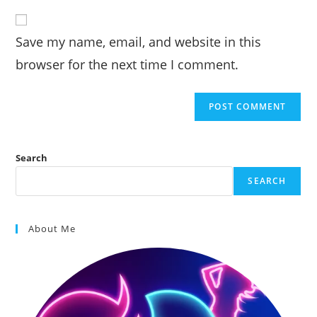
to
website
comment
URL
Save my name, email, and website in this
(optional)
browser for the next time I comment.
Search
SEARCH
About Me