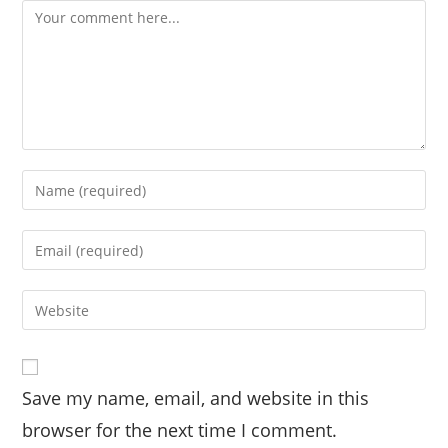
Comment
Enter
your
name
Enter
or
your
username
email
Enter
to
address
your
comment
to
website
comment
URL
Save my name, email, and website in this
(optional)
browser for the next time I comment.