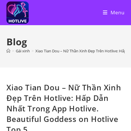
Skip
to
Menu
content
Blog
>
Gái xinh
>
Xiao Tian Dou – Nữ Thần Xinh Đẹp Trên Hotlive: Hấp D
Xiao Tian Dou – Nữ Thần Xinh
Đẹp Trên Hotlive: Hấp Dẫn
Nhất Trong App Hotlive.
Beautiful Goddess on Hotlive
Top 5