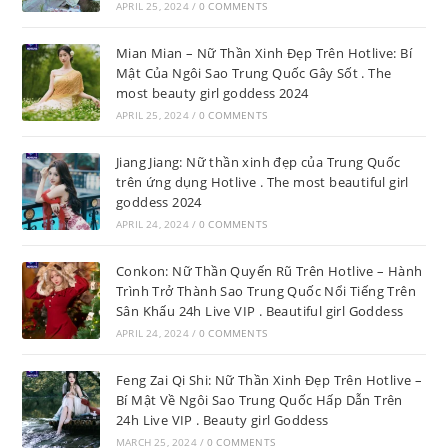
APRIL 25, 2024
/
0 COMMENTS
Mian Mian – Nữ Thần Xinh Đẹp Trên Hotlive: Bí
Mật Của Ngôi Sao Trung Quốc Gây Sốt . The
most beauty girl goddess 2024
APRIL 25, 2024
/
0 COMMENTS
Jiang Jiang: Nữ thần xinh đẹp của Trung Quốc
trên ứng dụng Hotlive . The most beautiful girl
goddess 2024
APRIL 24, 2024
/
0 COMMENTS
Conkon: Nữ Thần Quyến Rũ Trên Hotlive – Hành
Trình Trở Thành Sao Trung Quốc Nổi Tiếng Trên
Sân Khấu 24h Live VIP . Beautiful girl Goddess
APRIL 24, 2024
/
0 COMMENTS
Feng Zai Qi Shi: Nữ Thần Xinh Đẹp Trên Hotlive –
Bí Mật Về Ngôi Sao Trung Quốc Hấp Dẫn Trên
24h Live VIP . Beauty girl Goddess
MARCH 25, 2024
/
0 COMMENTS