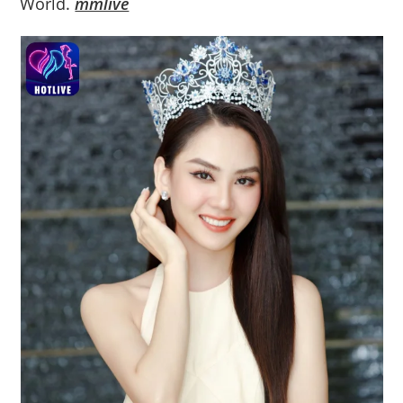
World.
mmlive