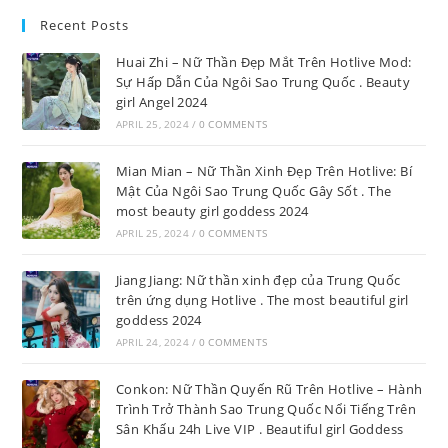
Recent Posts
Huai Zhi – Nữ Thần Đẹp Mắt Trên Hotlive Mod:
Sự Hấp Dẫn Của Ngôi Sao Trung Quốc . Beauty
girl Angel 2024
APRIL 25, 2024
/
0 COMMENTS
Mian Mian – Nữ Thần Xinh Đẹp Trên Hotlive: Bí
Mật Của Ngôi Sao Trung Quốc Gây Sốt . The
most beauty girl goddess 2024
APRIL 25, 2024
/
0 COMMENTS
Jiang Jiang: Nữ thần xinh đẹp của Trung Quốc
trên ứng dụng Hotlive . The most beautiful girl
goddess 2024
APRIL 24, 2024
/
0 COMMENTS
Conkon: Nữ Thần Quyến Rũ Trên Hotlive – Hành
Trình Trở Thành Sao Trung Quốc Nổi Tiếng Trên
Sân Khấu 24h Live VIP . Beautiful girl Goddess