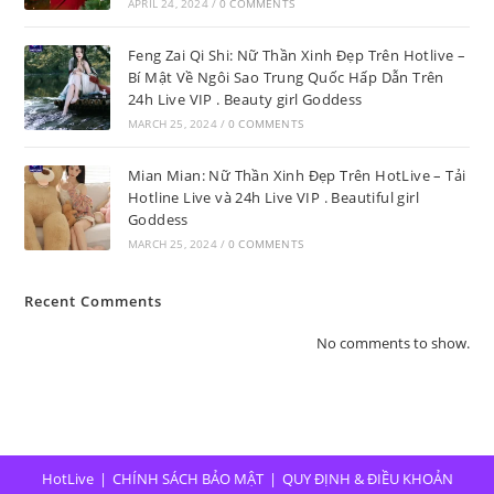
APRIL 24, 2024
/
0 COMMENTS
Feng Zai Qi Shi: Nữ Thần Xinh Đẹp Trên Hotlive –
Bí Mật Về Ngôi Sao Trung Quốc Hấp Dẫn Trên
24h Live VIP . Beauty girl Goddess
MARCH 25, 2024
/
0 COMMENTS
Mian Mian: Nữ Thần Xinh Đẹp Trên HotLive – Tải
Hotline Live và 24h Live VIP . Beautiful girl
Goddess
MARCH 25, 2024
/
0 COMMENTS
Recent Comments
No comments to show.
HotLive
CHÍNH SÁCH BẢO MẬT
QUY ĐỊNH & ĐIỀU KHOẢN