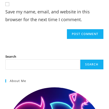
website
comment
URL
Save my name, email, and website in this
(optional)
browser for the next time I comment.
Search
SEARCH
About Me