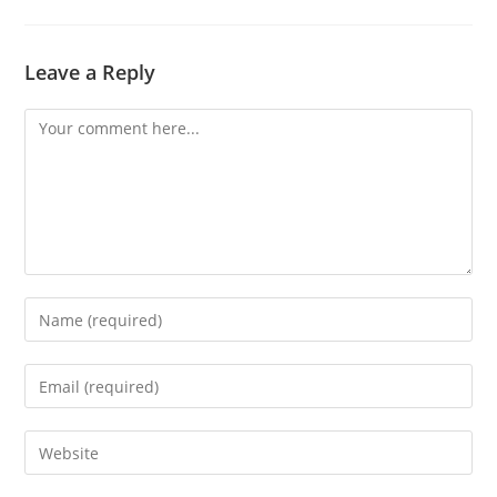
Leave a Reply
Comment
Enter
your
name
Enter
or
your
username
email
Enter
to
address
your
comment
to